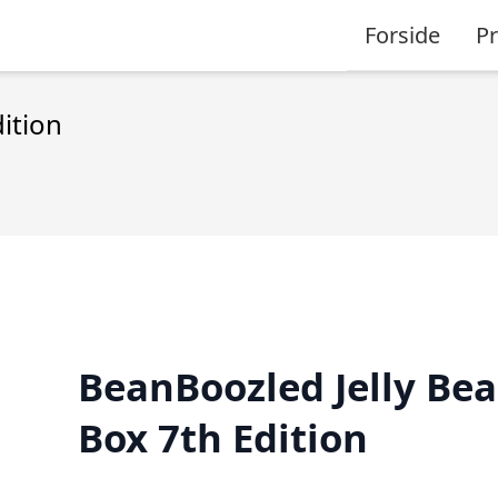
Forside
P
ition
BeanBoozled Jelly Be
Box 7th Edition