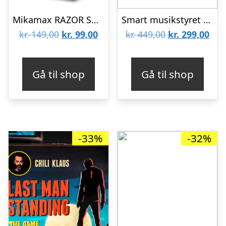
Mikamax RAZOR SHARPENER
Smart musikstyret LED gamer lamper – 2 stk
Den
Den
Den
De
kr.
149,00
kr.
99,00
kr.
449,00
kr.
299,00
oprindelige
aktuelle
oprindelige
aktu
pris
pris
pris
pris
Gå til shop
Gå til shop
var:
er:
var:
er:
kr. 149,00.
kr. 99,00.
kr. 449,00.
kr. 
-33%
-32%