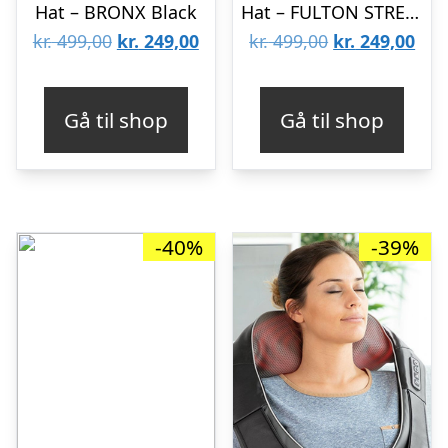
Hat – BRONX Black
Hat – FULTON STREET – Grey
Den
Den
Den
De
kr.
499,00
kr.
249,00
kr.
499,00
kr.
249,00
oprindelige
aktuelle
oprindelige
aktu
pris
pris
pris
pris
Gå til shop
Gå til shop
var:
er:
var:
er:
kr. 499,00.
kr. 249,00.
kr. 499,00.
kr. 
-40%
-39%