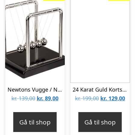
Newtons Vugge / Newtons Cradle
24 Karat Guld Kortspil – Med Eksklusiv Trææske
Den
Den
Den
De
kr.
139,00
kr.
89,00
kr.
199,00
kr.
129,00
oprindelige
aktuelle
oprindelige
aktu
pris
pris
pris
pris
Gå til shop
Gå til shop
var:
er:
var:
er: