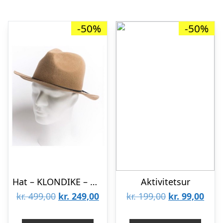
-50%
-50%
Hat – KLONDIKE – Beige
Aktivitetsur
Den
Den
Den
Den
kr.
499,00
kr.
249,00
kr.
199,00
kr.
99,00
oprindelige
aktuelle
oprindelige
aktu