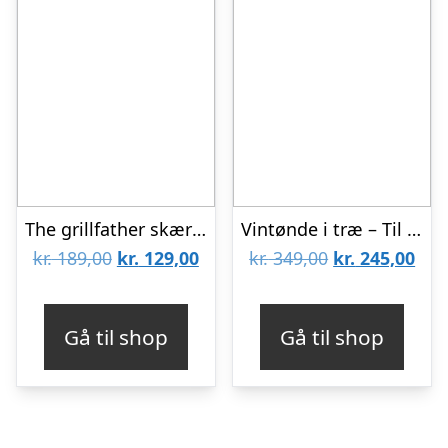
The grillfather skærebræt – 37,5cm
Vintønde i træ – Til opbevaring af vin
Den
Den
Den
De
kr.
189,00
kr.
129,00
kr.
349,00
kr.
245,00
oprindelige
aktuelle
oprindelige
aktu
pris
pris
pris
pris
Gå til shop
Gå til shop
var:
er:
var:
er:
kr. 189,00.
kr. 129,00.
kr. 349,00.
kr. 