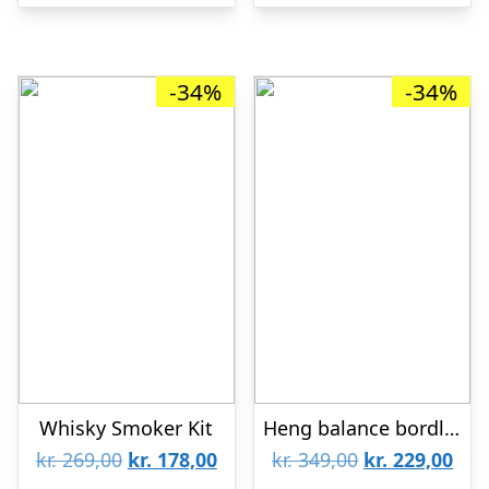
kr. 139,00.
kr. 89,00.
kr. 199,00.
kr. 
-34%
-34%
Whisky Smoker Kit
Heng balance bordlampe – sort
Den
Den
Den
De
kr.
269,00
kr.
178,00
kr.
349,00
kr.
229,00