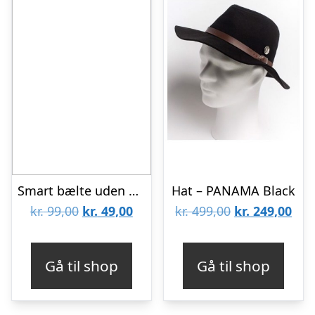
Smart bælte uden bæltespænde – Grå
Hat – PANAMA Black
Den
Den
Den
De
kr.
99,00
kr.
49,00
kr.
499,00
kr.
249,00
oprindelige
aktuelle
oprindelige
aktu
pris
pris
pris
pris
Gå til shop
Gå til shop
var:
er:
var:
er:
kr. 99,00.
kr. 49,00.
kr. 499,00.
kr. 