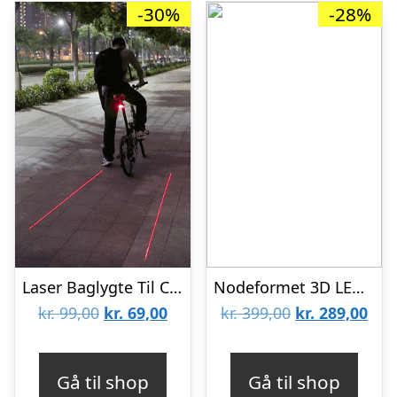
-30%
-28%
Laser Baglygte Til Cyklen
Nodeformet 3D LED lampe til musikelskere
Den
Den
Den
De
kr.
99,00
kr.
69,00
kr.
399,00
kr.
289,00
oprindelige
aktuelle
oprindelige
aktu
pris
pris
pris
pris
Gå til shop
Gå til shop
var:
er:
var:
er: