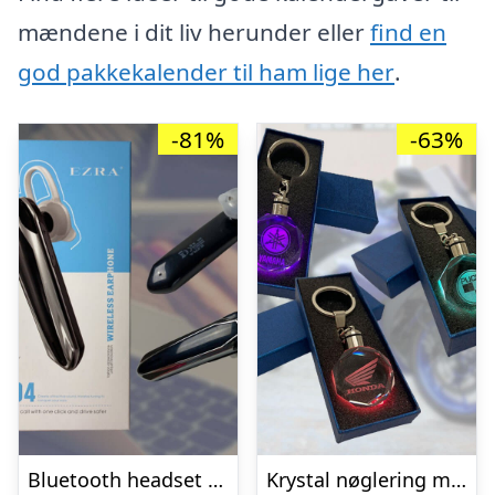
mændene i dit liv herunder eller
find en
god pakkekalender til ham lige her
.
-81%
-63%
Bluetooth headset til smartphone
Krystal nøglering med lys og knallert logo – Yamaha