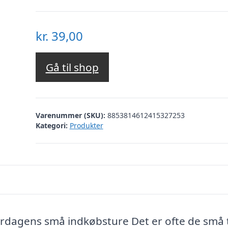
kr.
39,00
Gå til shop
Varenummer (SKU):
8853814612415327253
Kategori:
Produkter
erdagens små indkøbsture Det er ofte de små 