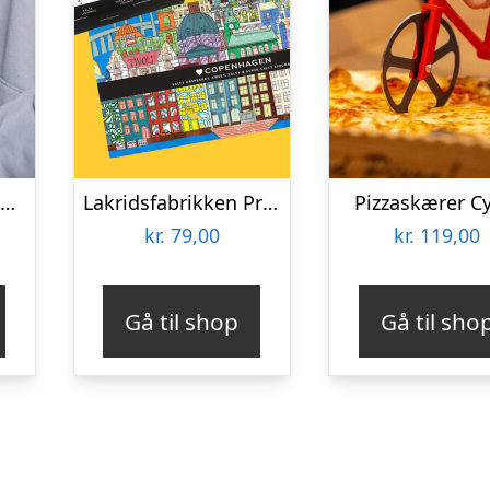
Personlig Gavepose til vin med Tekst
Lakridsfabrikken Premiumlakrids – Copenhagen
Pizzaskærer C
kr.
79,00
kr.
119,00
Gå til shop
Gå til sho