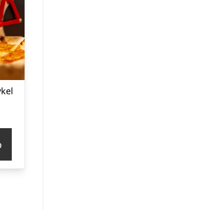
ykel
p