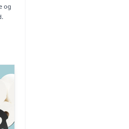
e og
d.